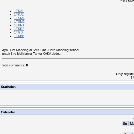
Profil Si
1TKJ1
1TKJ2
1TSM1
1TSM2
1TKR1
1TKR2
1TGB
1TKBB
Ayo Buat Madding di SMK Biar Juara Madding school...
untuk info lebih lanjut Tanya KAKA dede....
Total comments
:
0
Only regist
[
Statistics
Calendar
Su
M
2
3