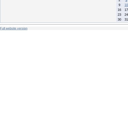
9
10
16
17
23
24
30
31
Full website version