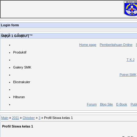
Login form
ŠӍҚЙ 1 ǤǺӍBƯҬ™
Home page
Pemberitahuan Online
Produktif
T K J
Galery SMK
Potret SMK
Ekstrakuler
Hiburan
Forum
Blog Site
E-Book
Publ
Main
»
2011
»
Oktober
»
3
» Profil Siswa kelas 1
Profil Siswa kelas 1