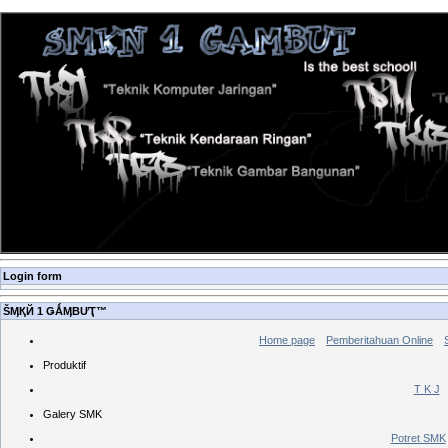
Login form
ŠӍҚЙ 1 ǤǺӍBƯҬ™
Home page
Pemberitahuan Online
Produktif
T K J
Galery SMK
Potret SMK