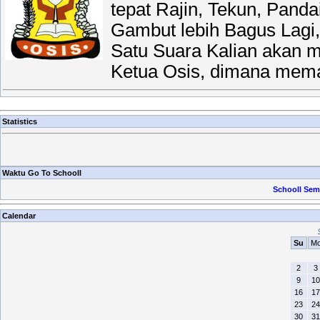
tepat Rajin, Tekun, Pan
Gambut lebih Bagus Lagi,
Satu Suara Kalian akan me
Ketua Osis, dimana mema
Statistics
Waktu Go To Schooll
Schooll Sem
Calendar
Su
M
2
3
9
10
16
17
23
24
30
31