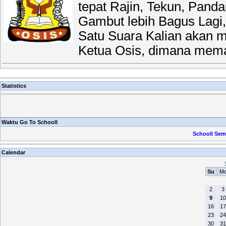
tepat Rajin, Tekun, Pan
Gambut lebih Bagus Lagi,
Satu Suara Kalian akan me
Ketua Osis, dimana mema
Statistics
Waktu Go To Schooll
Schooll Sem
Calendar
Su
M
2
3
9
10
16
17
23
24
30
31