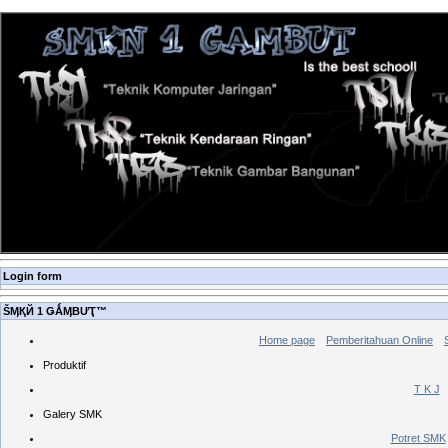
Login form
ŠӍҚЙ 1 ǤǺӍBƯҬ™
Home page
Pemberitahuan Online
Produktif
T K J
Galery SMK
Potret SMK