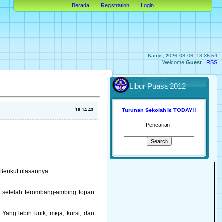
Berada
Registration
Login
Kamis, 2026-08-06, 13:35:54
Welcome
Guest
|
RSS
Libur Puasa 2012
16:14:43
Turunan Sekolah Is TODAY!!
Pencarian :
Berikut ulasannya:
g setelah terombang-ambing topan
ang lebih unik, meja, kursi, dan