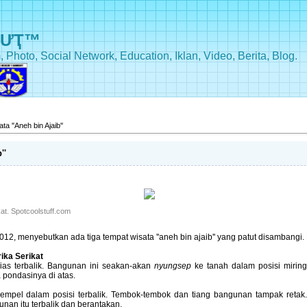
BƯҬ™
, Photo, Social Network, Education, Iklan, Video, Berita, Blog.
a ''Aneh bin Ajaib''
''
at. Spotcoolstuff.com
12, menyebutkan ada tiga tempat wisata ''aneh bin ajaib'' yang patut disambangi. 
ika Serikat
ias terbalik. Bangunan ini seakan-akan
nyungsep
ke tanah dalam posisi mirin
 pondasinya di atas.
mpel dalam posisi terbalik. Tembok-tembok dan tiang bangunan tampak retak. Y
an itu terbalik dan berantakan.