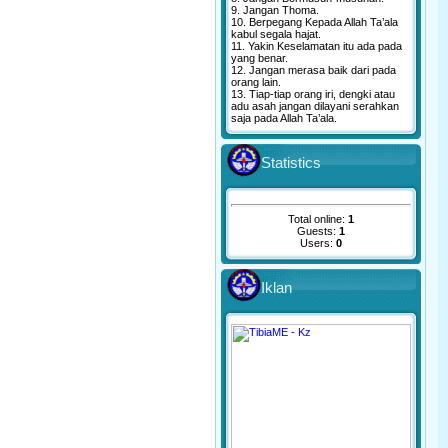
9. Jangan Thoma.
10. Berpegang Kepada Allah Ta’ala
kabul segala hajat.
11. Yakin Keselamatan itu ada pada
yang benar.
12. Jangan merasa baik dari pada
orang lain.
13. Tiap-tiap orang iri, dengki atau
adu asah jangan dilayani serahkan
saja pada Allah Ta’ala.
Statistics
Total online:
1
Guests:
1
Users:
0
Iklan