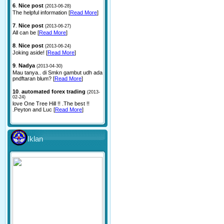
6
.
Nice post
(2013-06-28)
The helpful information [
Read More
]
7
.
Nice post
(2013-06-27)
All can be [
Read More
]
8
.
Nice post
(2013-06-24)
Joking aside! [
Read More
]
9
.
Nadya
(2013-04-30)
Mau tanya.. di Smkn gambut udh ada
pndftaran blum? [
Read More
]
10
.
automated forex trading
(2013-
02-24)
love One Tree Hill !! .The best !!
.Peyton and Luc [
Read More
]
Iklan