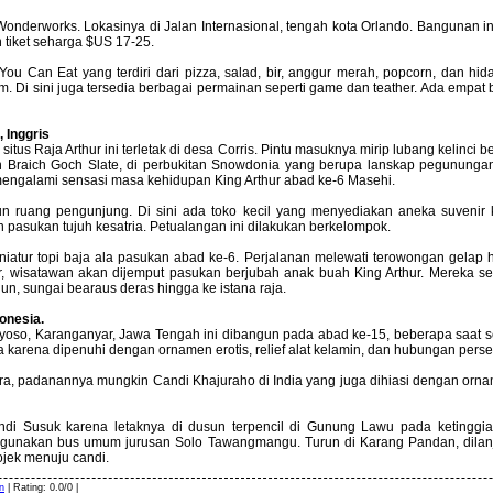
onderworks. Lokasinya di Jalan Internasional, tengah kota Orlando. Bangunan ini
 tiket seharga $US 17-25.
You Can Eat yang terdiri dari pizza, salad, bir, anggur merah, popcorn, dan hi
 Di sini juga tersedia berbagai permainan seperti game dan teather. Ada empat
 Inggris
tus Raja Arthur ini terletak di desa Corris. Pintu masuknya mirip lubang kelinci b
n Braich Goch Slate, di perbukitan Snowdonia yang berupa lanskap pegununga
engalami sensasi masa kehidupan King Arthur abad ke-6 Masehi.
n ruang pengunjung. Di sini ada toko kecil yang menyediakan aneka suvenir k
n pasukan tujuh kesatria. Petualangan ini dilakukan berkelompok.
atur topi baja ala pasukan abad ke-6. Perjalanan melewati terowongan gelap ha
er, wisatawan akan dijemput pasukan berjubah anak buah King Arthur. Mereka 
jun, sungai bearaus deras hingga ke istana raja.
donesia.
oso, Karanganyar, Jawa Tengah ini dibangun pada abad ke-15, beberapa saat s
ara karena dipenuhi dengan ornamen erotis, relief alat kelamin, dan hubungan per
ra, padanannya mungkin Candi Khajuraho di India yang juga dihiasi dengan orna
i Susuk karena letaknya di dusun terpencil di Gunung Lawu pada ketinggian 
gunakan bus umum jurusan Solo Tawangmangu. Turun di Karang Pandan, dilan
ojek menuju candi.
n
|
Rating
:
0.0
/
0
|