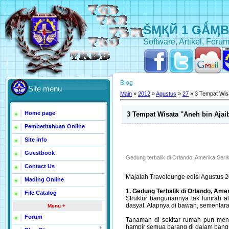
ŠӍҚЙ 1 ǤǺӍ
Software, Artikel, Forum
Blog
Site menu
Main
»
2012
»
Agustus
»
27
» 3 Tempat Wisat
Home page
3 Tempat Wisata ''Aneh bin Ajaib
Pemberitahuan Online
Site info
Guestbook
Gedung terbalik di Orlando, Amerika Serik
Contact Us
Majalah Travelounge edisi Agustus 20
Mading Online
1. Gedung Terbalik di Orlando, Amer
File Catalog
Struktur bangunannya tak lumrah al
dasyat. Atapnya di bawah, sementara
Menu +
Forum
Tanaman di sekitar rumah pun mene
hampir semua barang di dalam bangun