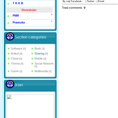
By via| Facebook :
| Twitter :
| Email :
T K K B
Total comments
:
0
Ekstrakuler
PMR
Pramuka
Section categories
Software
Book
[0]
[3]
Artikel
Sharing
[8]
[9]
Cheat
Mobile
[0]
[0]
Thema
Social Network
[0]
[0]
Game
Multimedia
[0]
[0]
Iklan