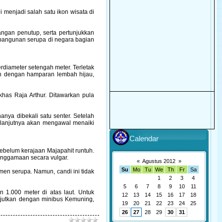
 menjadi salah satu ikon wisata di
dangan penutup, serta pertunjukkan
 bangunan serupa di negara bagian
erdiameter setengah meter. Terletak
n dengan hamparan lembah hijau,
has Raja Arthur. Ditawarkan pula
nya dibekali satu senter. Setelah
selanjutnya akan mengawal menaiki
Calendar
ebelum kerajaan Majapahit runtuh.
senggamaan secara vulgar.
«
Agustus 2012
»
Su
Mo
Tu
We
Th
Fr
Sa
men serupa. Namun, candi ini tidak
1
2
3
4
5
6
7
8
9
10
11
1.000 meter di atas laut. Untuk
12
13
14
15
16
17
18
jutkan dengan minibus Kemuning,
19
20
21
22
23
24
25
26
27
28
29
30
31