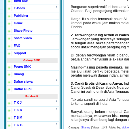
Blog Site
Bangunan superkreatif ini bernama W
E-Book
Orlando. Bagi pengunjung dikenakan
Publisher
Harga itu sudah termasuk paket All 
komedi pada waktu jam makan malam.
Game
Florida.
Share Photo
2. Terowongan King Arthur di Wales,
Share Video
Terowongan yang dipercaya sebagai si
di tengah area bekas pertambanga
FAQ
cocok untuk mengajak pengunjung m
Support
Di depan terowongan telah dibangu
petualangan menyusuri jejak raja da
Galery SMK
Potret SMK
Masing-masing peserta memakai mini
melalui jalan berliku bebetapa met
Ruang
perahu melewati danau indah, air ter
Daftar siswa
3. Candi Erotis di Karang Anyar, In
Candi Susuk di Desa Susuk, Ngargoy
Daftar Guru
Candi ini paling unik di Asia Tengg
Produktif
Tak ada candi serupa di Asia Tengga
T K J
terkenal seperti di India.
T K R
Banyak orang belum mengenal Cand
mencapainya, wisatawan bisa meng
T S M
selanjutnya disambung lagi dengan 
T G B
Category
:
Sharing
|
Views
: 1143 |
Added by
:
sicklo