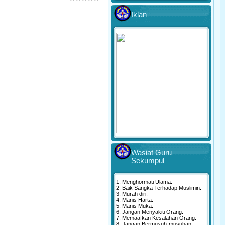
Iklan
Wasiat Guru
Sekumpul
1. Menghormati Ulama.
2. Baik Sangka Terhadap Muslimin.
3. Murah diri.
4. Manis Harta.
5. Manis Muka.
6. Jangan Menyakiti Orang.
7. Memaafkan Kesalahan Orang.
8. Jangan Bermusuh-musuhan.