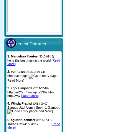
recent Comment
1
.
Marcelino Fontes
(2015-01-16)
he is the best man in the world [
Read
More
]
2
.
yenita putri
(2014-08-14)
hhhhhavsfdgs
Read More]
3
.
ego's imports
(2014-07-18)
http://art25.fr/news/p_23302.html
http://ww [
Read More
]
4
.
Winda Pratiwi
(2013-09-02)
Bangga Jadi Alumni Smkn 1 Gambut,
Read More]
5
.
agustin schiffer
(2013-07-17)
sukses untuk puasax..............
[
Read
More
]