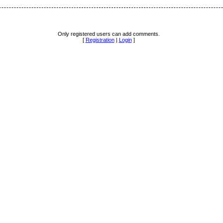
Only registered users can add comments.
[
Registration
|
Login
]