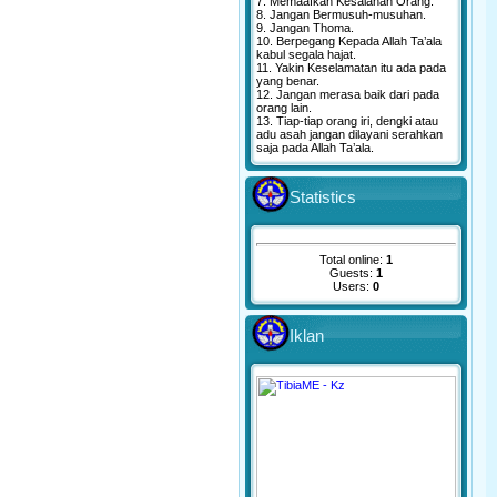
7. Memaafkan Kesalahan Orang.
8. Jangan Bermusuh-musuhan.
9. Jangan Thoma.
10. Berpegang Kepada Allah Ta’ala
kabul segala hajat.
11. Yakin Keselamatan itu ada pada
yang benar.
12. Jangan merasa baik dari pada
orang lain.
13. Tiap-tiap orang iri, dengki atau
adu asah jangan dilayani serahkan
saja pada Allah Ta’ala.
Statistics
Total online:
1
Guests:
1
Users:
0
Iklan