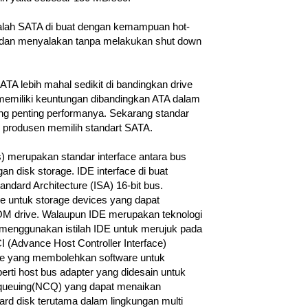
alah SATA di buat dengan kemampuan hot-
dan menyalakan tanpa melakukan shut down
TA lebih mahal sedikit di bandingkan drive
memiliki keuntungan dibandingkan ATA dalam
ing penting performanya. Sekarang standar
an produsen memilih standart SATA.
s) merupakan standar interface antara bus
n disk storage. IDE interface di buat
ndard Architecture (ISA) 16-bit bus.
ace untuk storage devices yang dapat
ROM drive. Walaupun IDE merupakan teknologi
enggunakan istilah IDE untuk merujuk pada
 (Advance Host Controller Interface)
 yang membolehkan software untuk
rti host bus adapter yang didesain untuk
 queuing(NCQ) yang dapat menaikan
d disk terutama dalam lingkungan multi