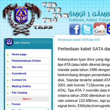
ŠӍҚЙ 1 ǤǺӍ
Software, Artikel, Forum
Perbedaan kabel SATA dan ATA
Site menu
Perbedaan kabel SATA da
Home page
Kebanyakan type drive yang dig
Pemberitahuan Online
tipe ATA (atau lebih dikenal den
Site info
standar pada tahun 1986 dengan
Guestbook
berkembang dengan penambahan
disk. Standar terakhir adalah AT
Contact Us
2001 oleh komite T13(komite y
Mading Online
ATA). Tipe ATA-7 memiliki data 
File Catalog
selama tahun 2000 ditentukan st
Menu +
rate sebesar 133 MB/sec, tapi p
Forum
signal timin, EMI(electromogneti