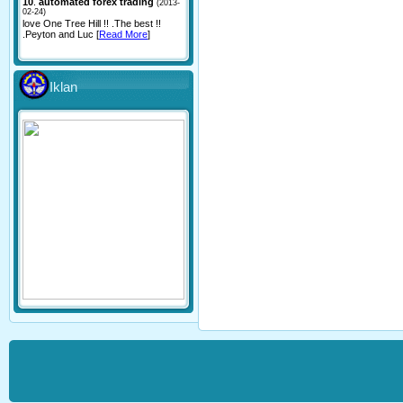
10
.
automated forex trading
(2013-
02-24)
love One Tree Hill !! .The best !!
.Peyton and Luc [
Read More
]
Iklan