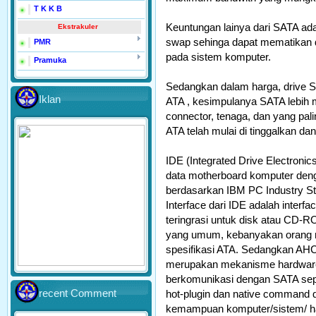
T K K B
Keuntungan lainya dari SATA ad
Ekstrakuler
swap sehinga dapat mematikan 
PMR
pada sistem komputer.
Pramuka
Sedangkan dalam harga, drive SA
Iklan
ATA , kesimpulanya SATA lebih 
connector, tenaga, dan yang pal
ATA telah mulai di tinggalkan d
IDE (Integrated Drive Electronic
data motherboard komputer denga
berdasarkan IBM PC Industry Sta
Interface dari IDE adalah interf
teringrasi untuk disk atau CD-
yang umum, kebanyakan orang m
spesifikasi ATA. Sedangkan AHCI
merupakan mekanisme hardware
berkomunikasi dengan SATA sepe
recent Comment
hot-plugin dan native command
kemampuan komputer/sistem/ har