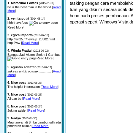
tasking dengan cara membolehka
1
.
Marcelino Fontes
(2015-01-16)
he is the best man in the world [
Read
tulis yang dikirim secara acak d
More
]
head pada proses pembacaan. AH
2
.
yenita putri
(2014-08-14)
operasi seperti Windows Vista da
hhhhhavsfdgs
Read More]
3
.
ego's imports
(2014-07-18)
http://art25.fr/news/p_23302.html
http://ww [
Read More
]
4
.
Winda Pratiwi
(2013-09-02)
Bangga Jadi Alumni Smkn 1 Gambut,
Read More]
5
.
agustin schiffer
(2013-07-17)
sukses untuk puasax..............
[
Read
More
]
6
.
Nice post
(2013-06-28)
The helpful information [
Read More
]
7
.
Nice post
(2013-06-27)
All can be [
Read More
]
8
.
Nice post
(2013-06-24)
Joking aside! [
Read More
]
9
.
Nadya
(2013-04-30)
Mau tanya.. di Smkn gambut udh ada
pndftaran blum? [
Read More
]