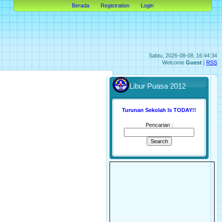
Berada
Registration
Login
Sabtu, 2026-08-08, 16:44:34
Welcome
Guest
|
RSS
Libur Puasa 2012
Turunan Sekolah Is TODAY!!
Pencarian :