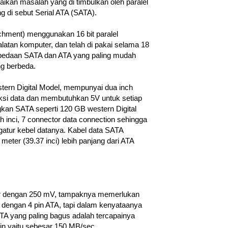
aikan masalah yang di timbulkan oleh paralel
g di sebut Serial ATA (SATA).
hment) menggunakan 16 bit paralel
latan komputer, dan telah di pakai selama 18
erbedaan SATA dan ATA yang paling mudah
ng berbeda.
tern Digital Model, mempunyai dua inch
eksi data dan membutuhkan 5V untuk setiap
ngkan SATA seperti 120 GB western Digital
 inci, 7 connector data connection sehingga
gatur kebel datanya. Kabel data SATA
ter (39.37 inci) lebih panjang dari ATA
er dengan 250 mV, tampaknya memerlukan
 dengan 4 pin ATA, tapi dalam kenyataanya
 yang paling bagus adalah tercapainya
 yaitu sebesar 150 MB/sec.