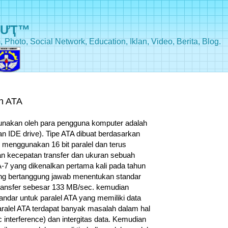
BƯҬ™
, Photo, Social Network, Education, Iklan, Video, Berita, Blog.
n ATA
unakan oleh para pengguna komputer adalah
gan IDE drive). Tipe ATA dibuat berdasarkan
 menggunakan 16 bit paralel dan terus
 kecepatan transfer dan ukuran sebuah
A-7 yang dikenalkan pertama kali pada tahun
ang bertanggung jawab menentukan standar
transfer sebesar 133 MB/sec. kemudian
andar untuk paralel ATA yang memiliki data
aralel ATA terdapat banyak masalah dalam hal
c interference) dan intergitas data. Kemudian