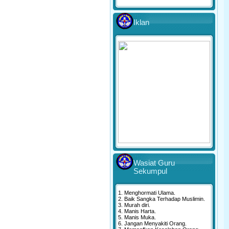
Iklan
Wasiat Guru
Sekumpul
1. Menghormati Ulama.
2. Baik Sangka Terhadap Muslimin.
3. Murah diri.
4. Manis Harta.
5. Manis Muka.
6. Jangan Menyakiti Orang.