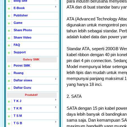
para industri berusaha menyeles
Blog Site
ATA dan di buat standar baru yan
E-Book
Publisher
ATA (Advanced Technology Attac
Game
digunakan untuk mengontrol pera
Share Photo
tahun lebih sebagai standar. P
adalah kabel data dan power ya
Share Video
FAQ
Standar ATA, seperti 200GB Wes
Support
kabel ribbon dengan 40 pin kon
Galery SMK
pin dari 4 pin connection. Seda
Potret SMK
Model mempunyai lebar setengah
lebih tipis dan mudah untuk men
Ruang
mempunyai panjang maksimal 1 me
Daftar siswa
yang hanya 18 inci.
Daftar Guru
Produktif
2. SATA
T K J
SATA dengan 15 pin kabel pow
T K R
daya lebih banyak di bandingkan
T S M
sama saja. Dan kemampuan SATA
T G B
maximum bandwith yang mungkin