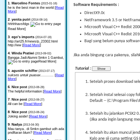
1
.
Marcelino Fontes
(2015-01-16)
Software Requirements :
he is the best man in the world [
Read
More
]
DirectX9.0c
2
.
yenita putri
NetFramework 3.5 or NetFrame
(2014-08-14)
hhhhhavsfdgs
Microsoft Visual C++ Redist 200
Read More]
Microsoft Visual C++ Redist 201
3
.
ego's imports
(2014-07-18)
Bagi yang belum punya software
http://art25.fr/news/p_23302.html
http://ww [
Read More
]
4
.
Winda Pratiwi
(2013-09-02)
Jika anda bingung cara pakenya, silahk
Bangga Jadi Alumni Smkn 1 Gambut,
Read More]
Tutorial :
5
.
agustin schiffer
(2013-07-17)
sukses untuk puasax..............
[
Read
More
]
Setelah proses download seles
6
.
Nice post
(2013-06-28)
The helpful information [
Read More
]
Setelah instal selesai copy f
7
.
Nice post
(2013-06-27)
Default -- (C:\Program Files\
All can be [
Read More
]
8
.
Nice post
(2013-06-24)
Setelah itu jalankan PCSX2 0
Joking aside! [
Read More
]
(Jika anda ingin langsung men
9
.
Nadya
(2013-04-30)
Mau tanya.. di Smkn gambut udh ada
Setelah itu akan muncul jend
pndftaran blum? [
Read More
]
Kalo ane sii cuma setting GS (