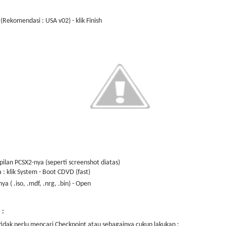
(Rekomendasi : USA v02) - klik Finish
ilan PCSX2-nya (seperti screenshot diatas)
 klik System - Boot CDVD (fast)
nya ( .iso, .mdf, .nrg, .bin) - Open
 :
 tidak perlu mencari Checkpoint atau sebagainya cukup lakukan :