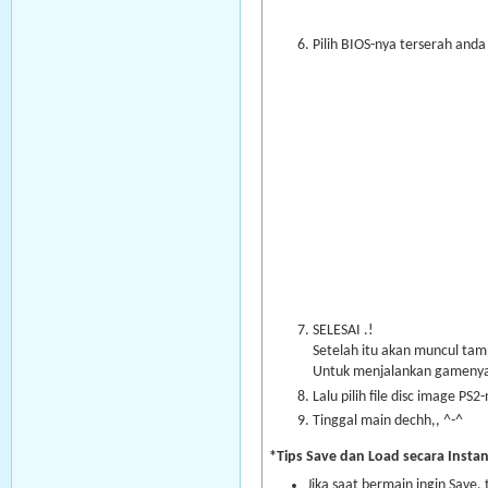
Pilih BIOS-nya terserah anda 
SELESAI .!
Setelah itu akan muncul tamp
Untuk menjalankan gamenya :
Lalu pilih file disc image PS2-
Tinggal main dechh,, ^-^
*Tips Save dan Load secara Instan
Jika saat bermain ingin Save,