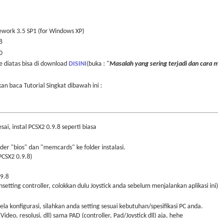
work 3.5 SP1 (for Windows XP)
8
0
 diatas bisa di download
DISINI
(buka : "
Masalah yang sering terjadi dan cara 
an baca Tutorial Singkat dibawah ini :
ai, instal PCSX2 0.9.8 seperti biasa
older "bios" dan "memcards" ke folder instalasi.
PCSX2 0.9.8)
.9.8
setting controller, colokkan dulu Joystick anda sebelum menjalankan aplikasi ini)
ela konfigurasi, silahkan anda setting sesuai kebutuhan/spesifikasi PC anda.
Video, resolusi, dll) sama PAD (controller, Pad/Joystick dll) aja, hehe