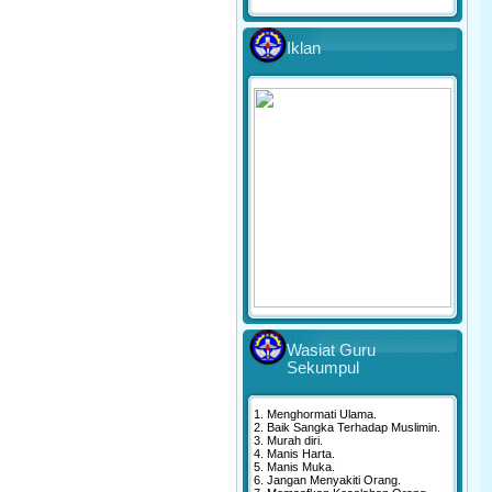
Iklan
Wasiat Guru
Sekumpul
1. Menghormati Ulama.
2. Baik Sangka Terhadap Muslimin.
3. Murah diri.
4. Manis Harta.
5. Manis Muka.
6. Jangan Menyakiti Orang.