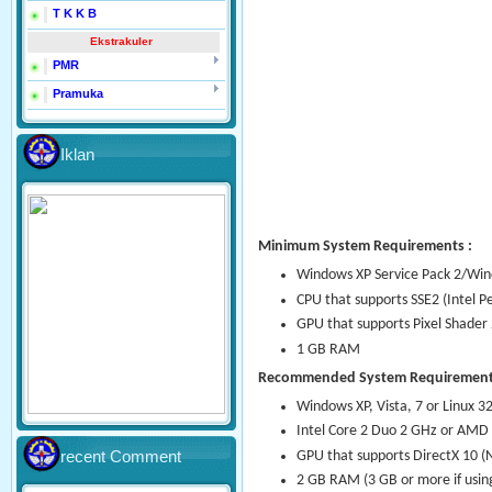
T K K B
Ekstrakuler
PMR
Pramuka
Iklan
Minimum System Requirements :
Windows XP Service Pack 2/Wind
CPU that supports SSE2 (Intel P
GPU that supports Pixel Shader 
1 GB RAM
Recommended System Requirement
Windows XP, Vista, 7 or Linux 32
Intel Core 2 Duo 2 GHz or AMD 
GPU that supports DirectX 10 (
recent Comment
2 GB RAM (3 GB or more if usin