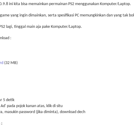
0.9.8 ini kita bisa memainkan permainan PS2 menggunakan Komputer/Laptop.
le game yang ingin dimainkan, serta spesifikasi PC memungkinkan dan yang tak bo
S2 lagi, tinggal main aja pake Komputer/Laptop.
nload :
ard
(32 MB)
r 5 detik
Ad' pada pojok kanan atas, klik di situ
a, masukin password (jika diminta), download dech
 :