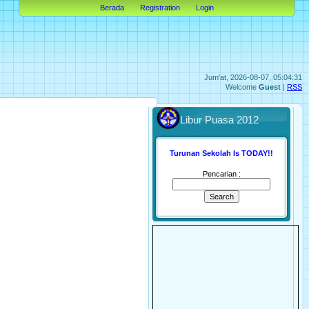
Berada
Registration
Login
Jum'at, 2026-08-07, 05:04:31
Welcome
Guest
|
RSS
Libur Puasa 2012
Turunan Sekolah Is TODAY!!
Pencarian :