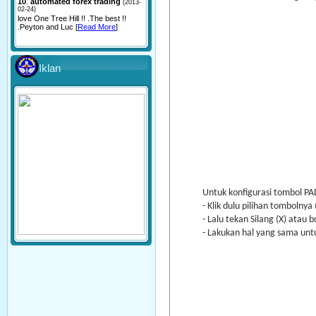
10
.
automated forex trading
(2013-
02-24)
love One Tree Hill !! .The best !!
.Peyton and Luc [
Read More
]
Iklan
Untuk konfigurasi tombol PAD
- Klik dulu pilihan tombolnya 
- Lalu tekan Silang (X) atau 
- Lakukan hal yang sama unt