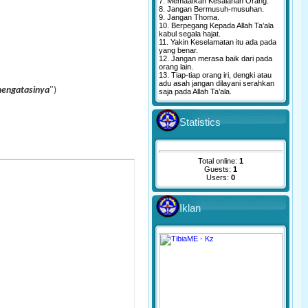
7. Memaafkan Kesalahan Orang.
8. Jangan Bermusuh-musuhan.
9. Jangan Thoma.
10. Berpegang Kepada Allah Ta’ala
kabul segala hajat.
11. Yakin Keselamatan itu ada pada
yang benar.
12. Jangan merasa baik dari pada
orang lain.
13. Tiap-tiap orang iri, dengki atau
adu asah jangan dilayani serahkan
mengatasinya
")
saja pada Allah Ta’ala.
Statistics
Total online:
1
Guests:
1
Users:
0
Iklan