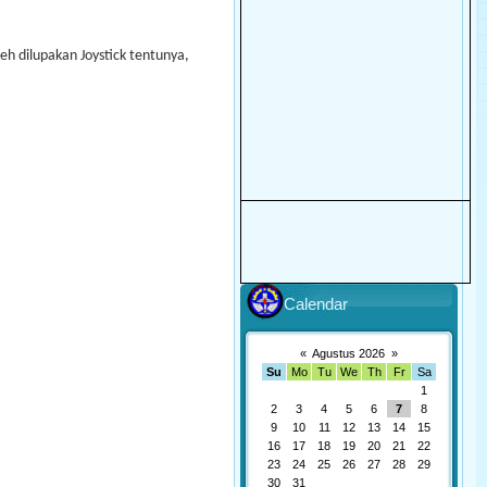
leh dilupakan Joystick tentunya,
Calendar
«
Agustus 2026
»
Su
Mo
Tu
We
Th
Fr
Sa
1
2
3
4
5
6
7
8
9
10
11
12
13
14
15
16
17
18
19
20
21
22
23
24
25
26
27
28
29
30
31