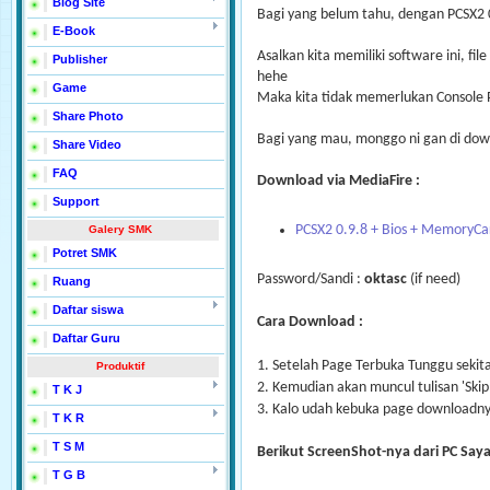
Blog Site
Bagi yang belum tahu, dengan PCSX2 
E-Book
Asalkan kita memiliki software ini, fi
Publisher
hehe
Game
Maka kita tidak memerlukan Console P
Share Photo
Bagi yang mau, monggo ni gan di dow
Share Video
FAQ
Download via MediaFire :
Support
PCSX2 0.9.8 + Bios + MemoryC
Galery SMK
Potret SMK
Password/Sandi :
oktasc
(if need)
Ruang
Daftar siswa
Cara Download :
Daftar Guru
1. Setelah Page Terbuka Tunggu sekita
Produktif
2. Kemudian akan muncul tulisan 'Skip 
T K J
3. Kalo udah kebuka page downloadny
T K R
T S M
Berikut ScreenShot-nya dari PC Saya
T G B