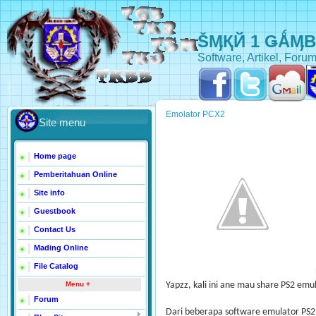
ŠӍҚЙ 1 ǤǺӍ
Software, Artikel, Forum
Emolator PCX2
Site menu
Home page
Pemberitahuan Online
Site info
Guestbook
Contact Us
Mading Online
File Catalog
Menu +
Yapzz, kali ini ane mau share PS2 em
Forum
Dari beberapa software emulator PS2 