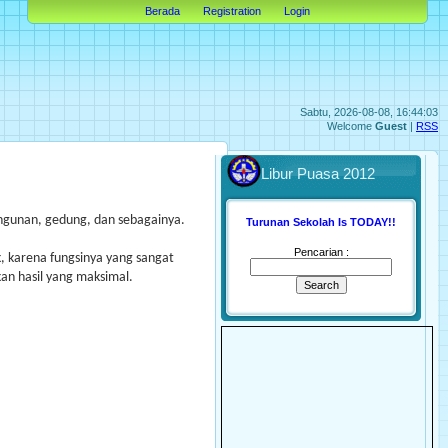
Berada
Registration
Login
Sabtu, 2026-08-08, 16:44:03
Welcome
Guest
|
RSS
Libur Puasa 2012
angunan, gedung, dan sebagainya.
Turunan Sekolah Is TODAY!!
Pencarian :
k, karena fungsinya yang sangat
n hasil yang maksimal.