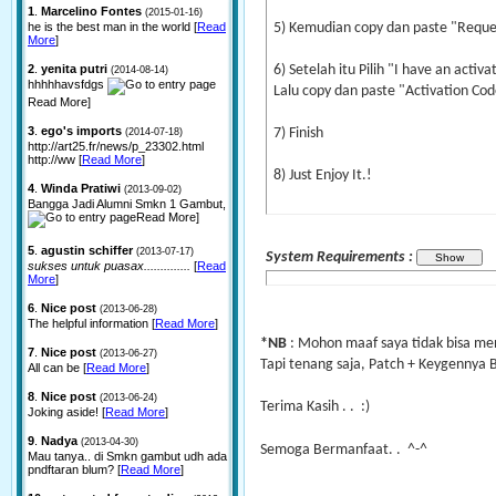
1
.
Marcelino Fontes
(2015-01-16)
he is the best man in the world [
Read
5) Kemudian copy dan paste "Reques
More
]
2
.
yenita putri
6) Setelah itu Pilih "I have an act
(2014-08-14)
hhhhhavsfdgs
Lalu copy dan paste "Activation Co
Read More]
3
.
ego's imports
7) Finish
(2014-07-18)
http://art25.fr/news/p_23302.html
http://ww [
Read More
]
8) Just Enjoy It.!
4
.
Winda Pratiwi
(2013-09-02)
Bangga Jadi Alumni Smkn 1 Gambut,
Read More]
5
.
agustin schiffer
(2013-07-17)
System Requirements :
sukses untuk puasax..............
[
Read
More
]
6
.
Nice post
(2013-06-28)
The helpful information [
Read More
]
*NB
: Mohon maaf saya tidak bisa menc
7
.
Nice post
(2013-06-27)
Tapi tenang saja, Patch + Keygennya 
All can be [
Read More
]
8
.
Nice post
(2013-06-24)
Terima Kasih . . :)
Joking aside! [
Read More
]
9
.
Nadya
(2013-04-30)
Semoga Bermanfaat. . ^-^
Mau tanya.. di Smkn gambut udh ada
pndftaran blum? [
Read More
]