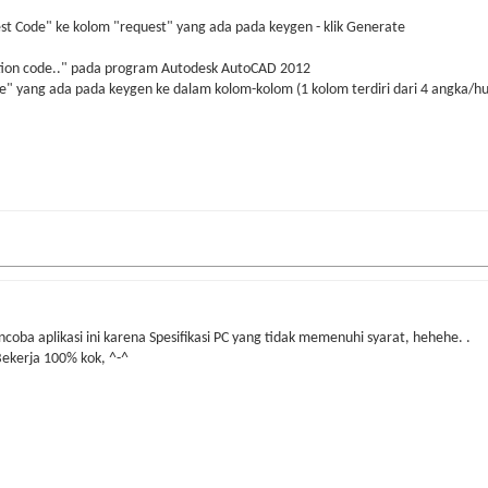
t Code" ke kolom "request" yang ada pada keygen - klik Generate
ivation code.." pada program Autodesk AutoCAD 2012
de" yang ada pada keygen ke dalam kolom-kolom (1 kolom terdiri dari 4 angka/hu
oba aplikasi ini karena Spesifikasi PC yang tidak memenuhi syarat, hehehe. .
Bekerja 100% kok, ^-^