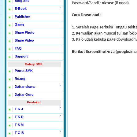
Blog Site
Password/Sandi :
oktasc
(if need)
E-Book
Cara Download :
Publisher
Game
1. Setelah Page Terbuka Tunggu sekita
Share Photo
2. Kemudian akan muncul tulisan 'Skip 
3. Kalo udah kebuka page downloadny
Share Video
FAQ
Berikut ScreenShot-nya (google.imag
Support
Galery SMK
Potret SMK
Ruang
Daftar siswa
Daftar Guru
Produktif
T K J
T K R
T S M
T G B