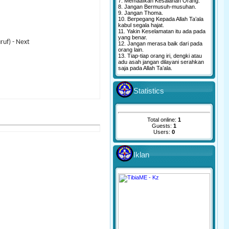
7. Memaafkan Kesalahan Orang.
8. Jangan Bermusuh-musuhan.
9. Jangan Thoma.
10. Berpegang Kepada Allah Ta’ala
kabul segala hajat.
11. Yakin Keselamatan itu ada pada
yang benar.
ruf) - Next
12. Jangan merasa baik dari pada
orang lain.
13. Tiap-tiap orang iri, dengki atau
adu asah jangan dilayani serahkan
saja pada Allah Ta’ala.
Statistics
Total online:
1
Guests:
1
Users:
0
Iklan