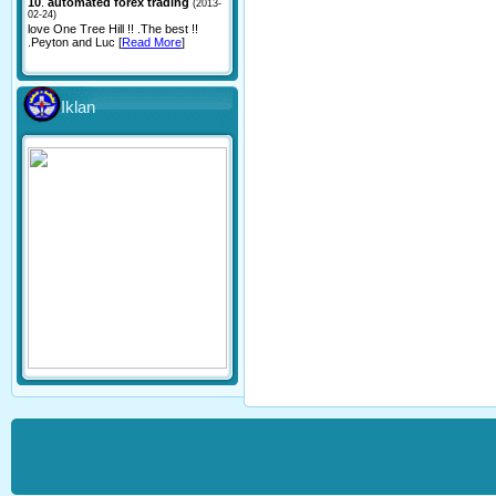
10
.
automated forex trading
(2013-
02-24)
love One Tree Hill !! .The best !!
.Peyton and Luc [
Read More
]
Iklan