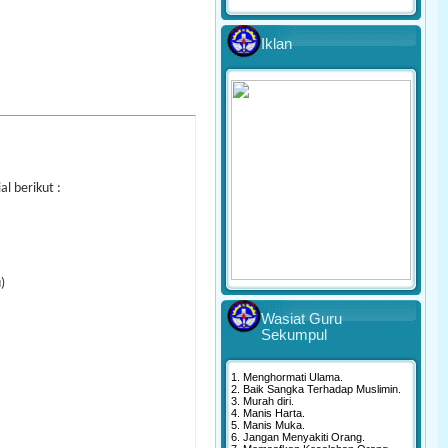
Iklan
l berikut :
)
Wasiat Guru
Sekumpul
1. Menghormati Ulama.
2. Baik Sangka Terhadap Muslimin.
3. Murah diri.
4. Manis Harta.
5. Manis Muka.
6. Jangan Menyakiti Orang.