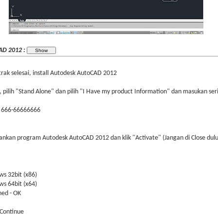
CAD 2012 :
rak selesai, install Autodesk AutoCAD 2012
 pilih "Stand Alone" dan pilih "I Have my product Information" dan masukan seria
u 666-66666666
 jalankan program Autodesk AutoCAD 2012 dan klik "Activate" (Jangan di Close dulu
s 32bit (x86)
ws 64bit (x64)
hed - OK
k Continue