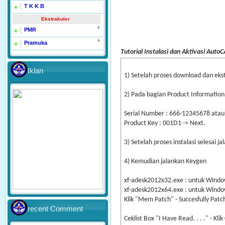
T K K B
Ekstrakuler
PMR
Pramuka
Tutorial Instalasi dan Aktivasi Auto
Iklan
1) Setelah proses download dan ekst
2) Pada bagian Product Information,
Serial Number : 666-12345678 ata
Product Key : 001D1 -> Next.
3) Setelah proses instalasi selesai
4) Kemudian jalankan Keygen
xf-adesk2012x32.exe : untuk Window
xf-adesk2012x64.exe : untuk Windo
Klik "Mem Patch" - Succesfully Patc
recent Comment
Ceklist Box "I Have Read. . . ." - Kli