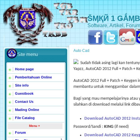
ŠӍҚЙ 1 ǤǺӍ
Software, Artikel, Forum
Auto Cad
Site menu
Sudah tidak asing lagi kan tentun
Yapzz, AutoCAD 2012 Full + Patch + K
Home page
Pemberitahuan Online
AutoCAD 2012 Full + Patch + Keygen in
Site info
membantu untuk menggambar dalam 2D
Guestbook
Bagi yang mau mempelajarinya atau
Contact Us
silahkan di download melalui link dibaw
Mading Online
File Catalog
Download AutoCAD 2012 Insta
Menu +
Password/Sandi :
KING
(if need)
Forum
Download AutoCAD 2012 Keyg