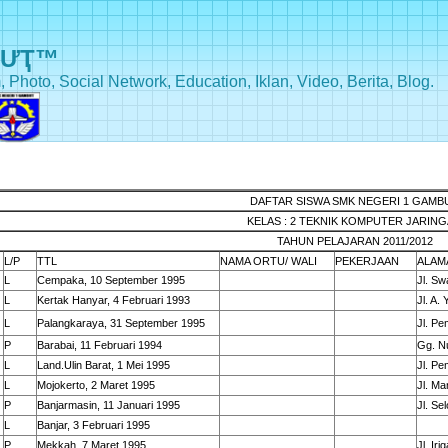
BƯҬ™
, Photo, Social Network, Education, Iklan, Video, Berita, Blog.
DAFTAR SISWA SMK NEGERI 1 GAMB
KELAS : 2 TEKNIK KOMPUTER JARIN
TAHUN PELAJARAN 2011/2012
L/P
TTL
NAMA ORTU/ WALI
PEKERJAAN
ALAM
L
Cempaka, 10 September 1995
Jl. Sw
L
Kertak Hanyar, 4 Februari 1993
Jl. A.
L
Palangkaraya, 31 September 1995
Jl. Pe
P
Barabai, 11 Februari 1994
Gg. N
L
Land.Ulin Barat, 1 Mei 1995
Jl. Pe
L
Mojokerto, 2 Maret 1995
Jl. M
P
Banjarmasin, 11 Januari 1995
Jl. Se
L
Banjar, 3 Februari 1995
P
Mekkah, 7 Maret 1995
Jl. Ir