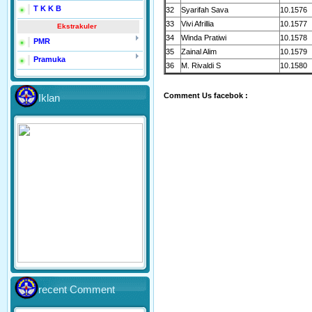
T K K B
32
Syarifah Sava
10.1576
33
Vivi Afrillia
10.1577
Ekstrakuler
34
Winda Pratiwi
10.1578
PMR
35
Zainal Alim
10.1579
Pramuka
36
M. Rivaldi S
10.1580
Comment Us facebok :
Iklan
recent Comment