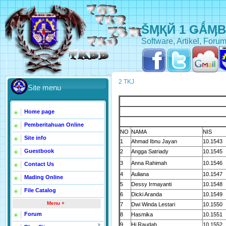
ŠӍҚЙ 1 ǤǺӍ
Software, Artikel, Forum
2 TKJ
Site menu
Home page
Pemberitahuan Online
NO
NAMA
NIS
Site info
1
Ahmad Ibnu Jayan
10.1543
Guestbook
2
Angga Satriady
10.1545
3
Anna Rahimah
10.1546
Contact Us
4
Auliana
10.1547
Mading Online
5
Dessy Irmayanti
10.1548
File Catalog
6
Dicki Aranda
10.1549
Menu +
7
Dwi Winda Lestari
10.1550
Forum
8
Hasmika
10.1551
9
Hj.Raudah
10.1552