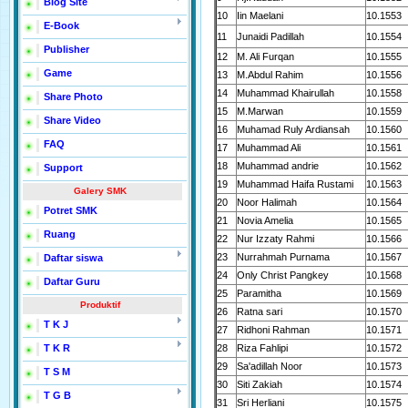
Blog Site
10
Iin Maelani
10.1553
E-Book
11
Junaidi Padillah
10.1554
Publisher
12
M. Ali Furqan
10.1555
Game
13
M.Abdul Rahim
10.1556
14
Muhammad Khairullah
10.1558
Share Photo
15
M.Marwan
10.1559
Share Video
16
Muhamad Ruly Ardiansah
10.1560
FAQ
17
Muhammad Ali
10.1561
18
Muhammad andrie
10.1562
Support
19
Muhammad Haifa Rustami
10.1563
Galery SMK
20
Noor Halimah
10.1564
Potret SMK
21
Novia Amelia
10.1565
Ruang
22
Nur Izzaty Rahmi
10.1566
23
Nurrahmah Purnama
10.1567
Daftar siswa
24
Only Christ Pangkey
10.1568
Daftar Guru
25
Paramitha
10.1569
Produktif
26
Ratna sari
10.1570
T K J
27
Ridhoni Rahman
10.1571
T K R
28
Riza Fahlipi
10.1572
29
Sa'adillah Noor
10.1573
T S M
30
Siti Zakiah
10.1574
T G B
31
Sri Herliani
10.1575