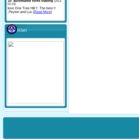
10
.
automated forex trading
(2013-
02-24)
love One Tree Hill !! .The best !!
.Peyton and Luc [
Read More
]
Iklan