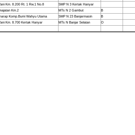
 Yani Km. 8.200 Rt. 1 Rw.1 No.8
SMP N 3 Kertak Hanyar
majatan Km.2
MTs N 2 Gambut
B
anarap Komp.Bumi Wahyu Utama
SMP N 23 Banjarmasin
B
 Yani Km. 8.700 Kertak Hanyar
MTs N Banjar Selatan
O