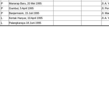
P
Manarap Baru, 20 Mei 1995
Jl. A.
P
Gambut, 5 April 1995
Jl. Pe
P
Banjarmasin, 15 Juli 1995
Jl. M
L
Kertak Hanyar, 10 April 1995
Jl. A.
L
Palangkaraya 18 Juni 1995