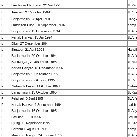
P
Landasan Ulin Barat, 22 Mei 1995
Jl. Ka
L
Tamban, 27 Agustus 1994
Jl. A.
L
Banjarmasin, 28 April 1994
Liang
L
Landasan Uling, 10 Nopember 1994
Komp.
L
Banjarmasin, 15 Desember 1994
Jl. A.
L
Kertak Hanyar, 13 Juli 1994
Jl. A.
L
Blitar, 27 Desember 1994
L
Bintagur, 21 April 1994
Handi
L
Banjarmasin, 20 Oktober 1994
Jl. A.
L
Kandangan, 2 Desember 1995
Jl. M
P
Kertak Hanyar, 18 Desember 1995
Jl. A.
P
Banjarmasin, 5 Desember 1995
Jl. A.
P
Banjarmasin, 6 Oktober 1995
Jl. Pe
P
Aluh-aluh Besar, 1 Oktober 1993
Aluh-a
L
Banjarmasin, 13 Oktober 1995
Jl. Ka
P
Pelaihari, 6 Juni 1995
Jl. A.
P
Kertak Hanyar, 4 September 1994
bati-ba
L
Banjarmasin, 16 Oktober 1995
Jl. A.
L
Bati-bati, 1 Juli 1995
Bati-ba
L
Ujung, 11 Nopember 1995
Jl. Ka
P
Barabai, 6 Agustus 1993
Komp.
P
Manarap Tengah, 24 Januari 1995
Jl. A.