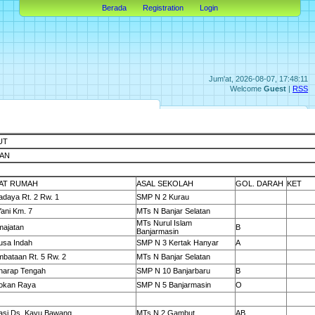
Berada
Registration
Login
Jum'at, 2026-08-07, 17:48:11
Welcome
Guest
|
RSS
UT
GAN
AT RUMAH
ASAL SEKOLAH
GOL. DARAH
KET
adaya Rt. 2 Rw. 1
SMP N 2 Kurau
 Yani Km. 7
MTs N Banjar Selatan
MTs Nurul Islam
majatan
B
Banjarmasin
usa Indah
SMP N 3 Kertak Hanyar
A
mbataan Rt. 5 Rw. 2
MTs N Banjar Selatan
anarap Tengah
SMP N 10 Banjarbaru
B
lokan Raya
SMP N 5 Banjarmasin
O
igasi Ds. Kayu Bawang
MTs N 2 Gambut
AB