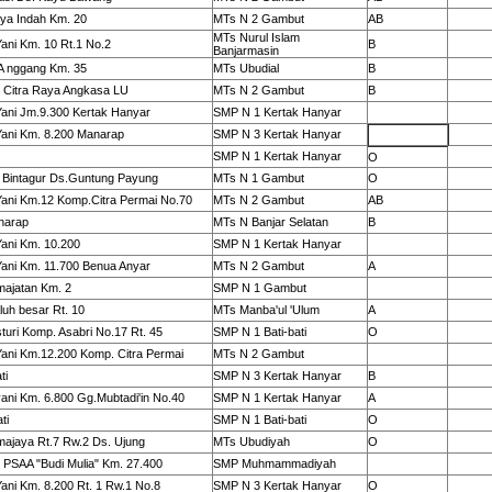
rya Indah Km. 20
MTs N 2 Gambut
AB
MTs Nurul Islam
 Yani Km. 10 Rt.1 No.2
B
Banjarmasin
 A nggang Km. 35
MTs Ubudial
B
 Citra Raya Angkasa LU
MTs N 2 Gambut
B
 Yani Jm.9.300 Kertak Hanyar
SMP N 1 Kertak Hanyar
 Yani Km. 8.200 Manarap
SMP N 3 Kertak Hanyar
SMP N 1 Kertak Hanyar
O
l Bintagur Ds.Guntung Payung
MTs N 1 Gambut
O
 Yani Km.12 Komp.Citra Permai No.70
MTs N 2 Gambut
AB
anarap
MTs N Banjar Selatan
B
 Yani Km. 10.200
SMP N 1 Kertak Hanyar
 Yani Km. 11.700 Benua Anyar
MTs N 2 Gambut
A
majatan Km. 2
SMP N 1 Gambut
luh besar Rt. 10
MTs Manba'ul 'Ulum
A
sturi Komp. Asabri No.17 Rt. 45
SMP N 1 Bati-bati
O
 Yani Km.12.200 Komp. Citra Permai
MTs N 2 Gambut
ti
SMP N 3 Kertak Hanyar
B
 yani Km. 6.800 Gg.Mubtadi'in No.40
SMP N 1 Kertak Hanyar
A
ti
SMP N 1 Bati-bati
O
majaya Rt.7 Rw.2 Ds. Ujung
MTs Ubudiyah
O
 PSAA "Budi Mulia" Km. 27.400
SMP Muhmammadiyah
 Yani Km. 8.200 Rt. 1 Rw.1 No.8
SMP N 3 Kertak Hanyar
O