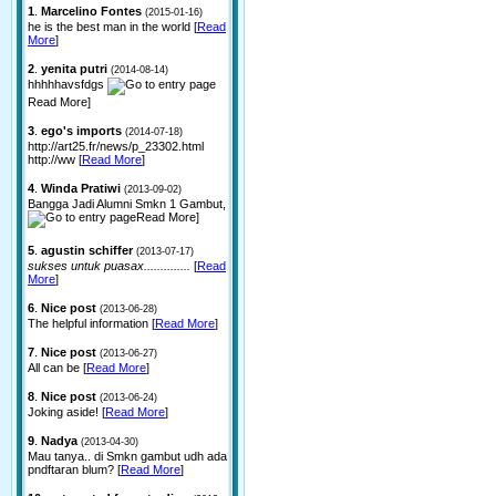
1
.
Marcelino Fontes
(2015-01-16)
he is the best man in the world [
Read
More
]
2
.
yenita putri
(2014-08-14)
hhhhhavsfdgs
Read More]
3
.
ego's imports
(2014-07-18)
http://art25.fr/news/p_23302.html
http://ww [
Read More
]
4
.
Winda Pratiwi
(2013-09-02)
Bangga Jadi Alumni Smkn 1 Gambut,
Read More]
5
.
agustin schiffer
(2013-07-17)
sukses untuk puasax..............
[
Read
More
]
6
.
Nice post
(2013-06-28)
The helpful information [
Read More
]
7
.
Nice post
(2013-06-27)
All can be [
Read More
]
8
.
Nice post
(2013-06-24)
Joking aside! [
Read More
]
9
.
Nadya
(2013-04-30)
Mau tanya.. di Smkn gambut udh ada
pndftaran blum? [
Read More
]